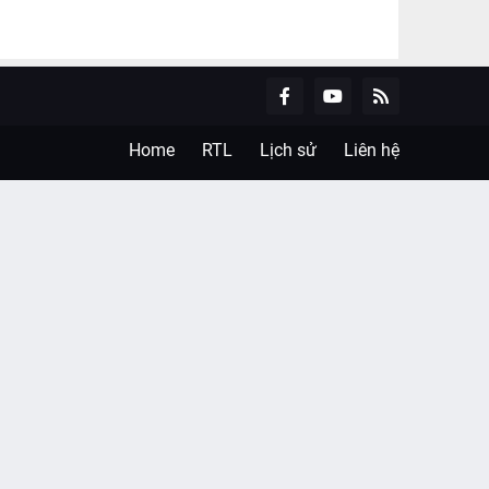
.
Home
RTL
Lịch sử
Liên hệ